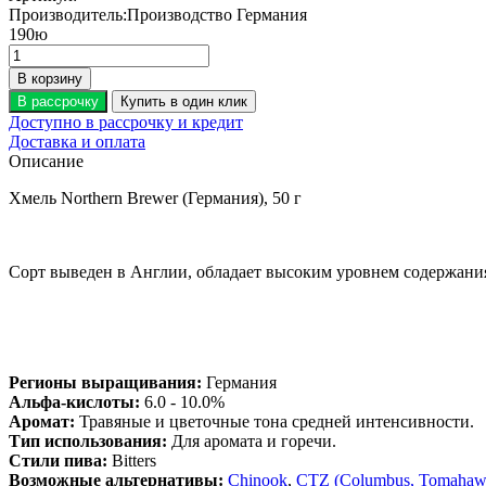
Производитель:
Производство Германия
190
ю
В корзину
В рассрочку
Купить в один клик
Доступно в рассрочку и кредит
Доставка и оплата
Описание
Хмель Northern Brewer (Германия), 50 г
Сорт выведен в Англии, обладает высоким уровнем содержания 
Регионы выращивания:
Германия
Альфа-кислоты:
6.0 - 10.0%
Аромат
:
Травяные и цветочные тона средней интенсивности.
Тип использования
:
Для аромата и горечи.
Стили пива
:
Bitters
Возможные альтернативы
:
Chinook
,
CTZ (Columbus, Tomahawk